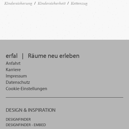
Kindersicherung
Kindersicherheit
Kettenzug
erfal
|
Räume neu erleben
Anfahrt
Karriere
Impressum
Datenschutz
Cookie-Einstellungen
DESIGN & INSPIRATION
DESIGNFINDER
DESIGNFINDER - EMBED