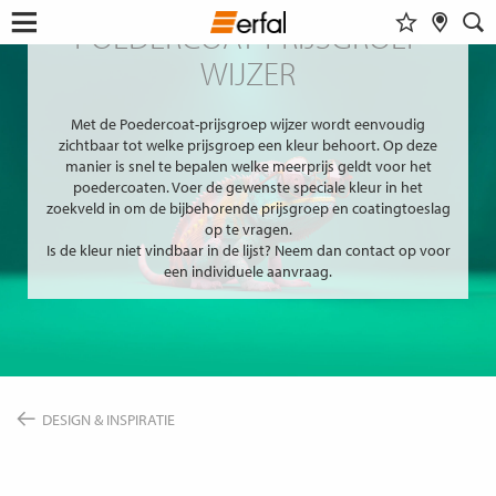
POEDERCOAT-PRIJSGROEP
FAVORIETEN
DEALER VINDEN
ZOEKVELD
Menu
Ga
WIJZER
openen
naar
DESIGN & INSPIRATIE
inhoud
Alle tonen
Dieser Inhalt benötigt ihre
Met de Poedercoat-prijsgroep wijzer wordt eenvoudig
Zustimmung zur Einbindung von
STOFDESIGN VINDEN
PRODUCTEN
zichtbaar tot welke prijsgroep een kleur behoort. Op deze
GoogleMaps
.
WOONINSPIRATIE
manier is snel te bepalen welke meerprijs geldt voor het
ZONWERING
ONDERNEMING
poedercoaten. Voer de gewenste speciale kleur in het
KLEURENGROEPZOEKER
HORREN (INSECTENWERING)
zoekveld in om de bijbehorende prijsgroep en coatingtoeslag
Einmalig erlauben
SERVICE
MAGAZINE
op te vragen.
GORDIJNSTANGEN & RAILS
DE ERFAL APPS
Is de kleur niet vindbaar in de lijst? Neem dan contact op voor
SMART HOME
Immer erlauben
NIEUWS
een individuele aanvraag.
OVER ERFAL
INZICHTEN
BEURZEN
Architectenportaal
BOUWEN & WONEN
VERENIGINGEN & SAMENWERKINGSPARTNERS
PRODUCTADVIES
ROUTEBESCHRIJVING
IDEEËN, TIPS & TRENDS
CONTACT
TAAL
DESIGN & INSPIRATIE
WIJZIGEN
NL