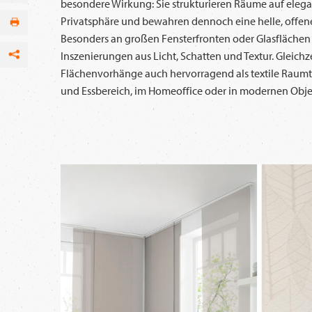
besondere Wirkung: Sie strukturieren Räume auf elega
Privatsphäre und bewahren dennoch eine helle, offe
Besonders an großen Fensterfronten oder Glasflächen
Inszenierungen aus Licht, Schatten und Textur. Gleichz
Facebook
Flächenvorhänge auch hervorragend als textile Raumt
und Essbereich, im Homeoffice oder in modernen Obje
per E-Mail