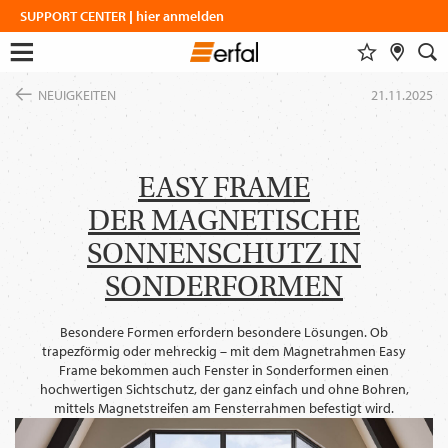
SUPPORT CENTER | hier anmelden
MERKLISTE
FACHHÄNDLERSUCHE
SUCHE
Menu
Zum
öffnen
NEUIGKEITEN
21.11.2025
Inhalt
DESIGN & INSPIRATION
springen
Alle anzeigen
Dieser Inhalt benötigt ihre
Zustimmung zur Einbindung von
DESIGNFINDER
PRODUKTE
GoogleMaps
.
WOHNINSPIRATIONEN
EASY FRAME
SICHT- & SONNENSCHUTZ
UNTERNEHMEN
SCHATTENFINDER
DER MAGNETISCHE
INSEKTENSCHUTZ
Einmalig erlauben
FARBGRUPPENFINDER
MESSEN
MAGAZIN
VORHANGSTANGEN & -SCHIENEN
SONNENSCHUTZ IN
SERVICE
SMART HOME
Immer erlauben
NEUIGKEITEN
SONDERFORMEN
ÜBER ERFAL
COFLEX FARBPROGRAMM
EINBLICKE
KARRIERE
Karriere
BAUEN & WOHNEN
ERFAL APPS
Besondere Formen erfordern besondere Lösungen. Ob
PRODUKTRATGEBER
trapezförmig oder mehreckig – mit dem Magnetrahmen Easy
VERBÄNDE & KOOPERATIONSPARTNER
Architekten
portal
IDEEN, TIPPS & TRENDS
Frame bekommen auch Fenster in Sonderformen einen
ANFAHRT
hochwertigen Sichtschutz, der ganz einfach und ohne Bohren,
KONTAKTDATEN
mittels Magnetstreifen am Fensterrahmen befestigt wird.
SPRACHE