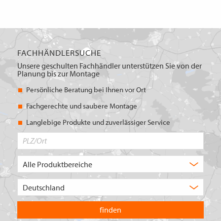
FACHHÄNDLERSUCHE
Unsere geschulten Fachhändler unterstützen Sie von der
Planung bis zur Montage
Persönliche Beratung bei Ihnen vor Ort
Fachgerechte und saubere Montage
Langlebige Produkte und zuverlässiger Service
PLZ/Ort
Produktbereich
Auswahl
Wählen
Sie
in
welchem
Land