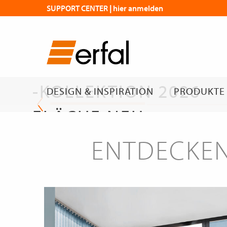
SUPPORT CENTER | hier anmelden
DIE NEUE
FLÄCHENVORHANG
-KOLLEKTION 2026
DESIGN & INSPIRATION
PRODUKTE
FLÄCHE NEU
GEDACHT
ENTDECKEN
Die neue Kollektion
erfal Magazin | Flächen mit Wirkung