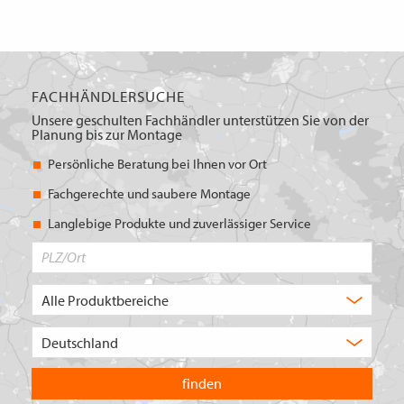
FACHHÄNDLERSUCHE
Unsere geschulten Fachhändler unterstützen Sie von der
Planung bis zur Montage
Persönliche Beratung bei Ihnen vor Ort
Fachgerechte und saubere Montage
Langlebige Produkte und zuverlässiger Service
PLZ/Ort
Produktbereich
Auswahl
Wählen
Sie
in
welchem
Land