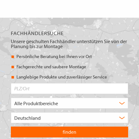
FACHHÄNDLERSUCHE
Unsere geschulten Fachhändler unterstützen Sie von der
Planung bis zur Montage
Persönliche Beratung bei Ihnen vor Ort
Fachgerechte und saubere Montage
Langlebige Produkte und zuverlässiger Service
PLZ/Ort
Produktbereich
Auswahl
Wählen
Sie
in
welchem
Land