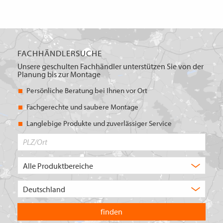
FACHHÄNDLERSUCHE
Unsere geschulten Fachhändler unterstützen Sie von der
Planung bis zur Montage
Persönliche Beratung bei Ihnen vor Ort
Fachgerechte und saubere Montage
Langlebige Produkte und zuverlässiger Service
PLZ/Ort
Produktbereich
Auswahl
Wählen
Sie
in
welchem
Land