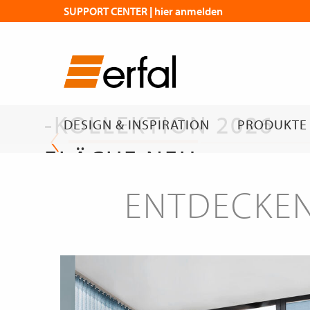
SUPPORT CENTER | hier anmelden
DIE NEUE
FLÄCHENVORHANG
-KOLLEKTION 2026
DESIGN & INSPIRATION
PRODUKTE
FLÄCHE NEU
GEDACHT
ENTDECKEN
Die neue Kollektion
erfal Magazin | Flächen mit Wirkung