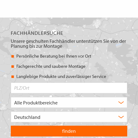
FACHHÄNDLERSUCHE
Unsere geschulten Fachhändler unterstützen Sie von der
Planung bis zur Montage
Persönliche Beratung bei Ihnen vor Ort
Fachgerechte und saubere Montage
Langlebige Produkte und zuverlässiger Service
PLZ/Ort
Produktbereich
Auswahl
Wählen
Sie
in
welchem
Land