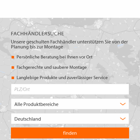
FACHHÄNDLERSUCHE
Unsere geschulten Fachhändler unterstützen Sie von der
Planung bis zur Montage
Persönliche Beratung bei Ihnen vor Ort
Fachgerechte und saubere Montage
Langlebige Produkte und zuverlässiger Service
PLZ/Ort
Produktbereich
Auswahl
Wählen
Sie
in
welchem
Land