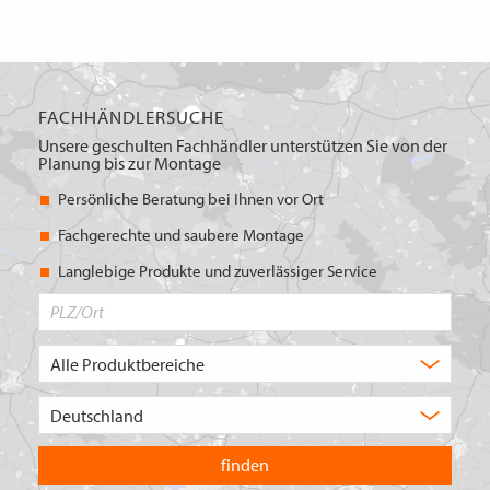
FACHHÄNDLERSUCHE
Unsere geschulten Fachhändler unterstützen Sie von der
Planung bis zur Montage
Persönliche Beratung bei Ihnen vor Ort
Fachgerechte und saubere Montage
Langlebige Produkte und zuverlässiger Service
PLZ/Ort
Produktbereich
Auswahl
Wählen
Sie
in
welchem
Land