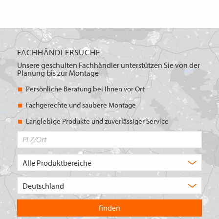
FACHHÄNDLERSUCHE
Unsere geschulten Fachhändler unterstützen Sie von der
Planung bis zur Montage
Persönliche Beratung bei Ihnen vor Ort
Fachgerechte und saubere Montage
Langlebige Produkte und zuverlässiger Service
PLZ/Ort
Produktbereich
Auswahl
Wählen
Sie
in
welchem
Land