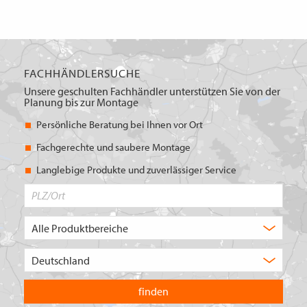
FACHHÄNDLERSUCHE
Unsere geschulten Fachhändler unterstützen Sie von der
Planung bis zur Montage
Persönliche Beratung bei Ihnen vor Ort
Fachgerechte und saubere Montage
Langlebige Produkte und zuverlässiger Service
PLZ/Ort
Produktbereich
Auswahl
Wählen
Sie
in
welchem
Land