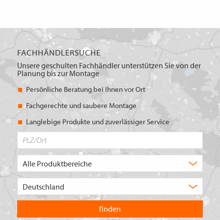
FACHHÄNDLERSUCHE
Unsere geschulten Fachhändler unterstützen Sie von der
Planung bis zur Montage
Persönliche Beratung bei Ihnen vor Ort
Fachgerechte und saubere Montage
Langlebige Produkte und zuverlässiger Service
PLZ/Ort
Produktbereich
Auswahl
Wählen
Sie
in
welchem
Land