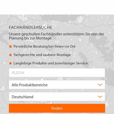
FACHHÄNDLERSUCHE
Unsere geschulten Fachhändler unterstützen Sie von der
Planung bis zur Montage
Persönliche Beratung bei Ihnen vor Ort
Fachgerechte und saubere Montage
Langlebige Produkte und zuverlässiger Service
PLZ/Ort
Produktbereich
Auswahl
Wählen
Sie
in
welchem
Land