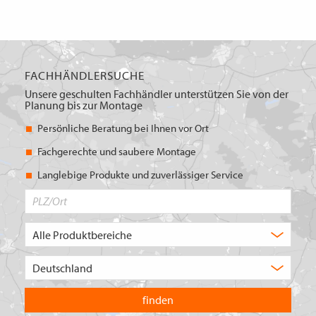
FACHHÄNDLERSUCHE
Unsere geschulten Fachhändler unterstützen Sie von der
Planung bis zur Montage
Persönliche Beratung bei Ihnen vor Ort
Fachgerechte und saubere Montage
Langlebige Produkte und zuverlässiger Service
PLZ/Ort
Produktbereich
Auswahl
Wählen
Sie
in
welchem
Land