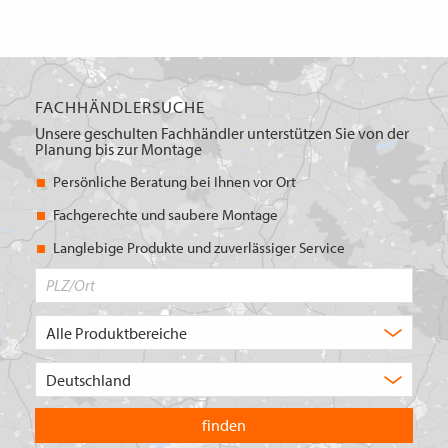
FACHHÄNDLERSUCHE
Unsere geschulten Fachhändler unterstützen Sie von der
Planung bis zur Montage
Persönliche Beratung bei Ihnen vor Ort
Fachgerechte und saubere Montage
Langlebige Produkte und zuverlässiger Service
PLZ/Ort
Produktbereich
Auswahl
Wählen
Sie
in
welchem
Land