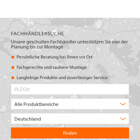
FACHHÄNDLERSUCHE
Unsere geschulten Fachhändler unterstützen Sie von der
Planung bis zur Montage
Persönliche Beratung bei Ihnen vor Ort
Fachgerechte und saubere Montage
Langlebige Produkte und zuverlässiger Service
PLZ/Ort
Produktbereich
Auswahl
Wählen
Sie
in
welchem
Land