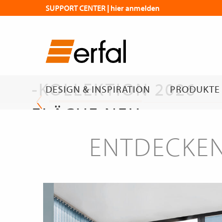
SUPPORT CENTER | hier anmelden
DIE NEUE
FLÄCHENVORHANG
-KOLLEKTION 2026
DESIGN & INSPIRATION
PRODUKTE
FLÄCHE NEU
GEDACHT
ENTDECKEN
Die neue Kollektion
erfal Magazin | Flächen mit Wirkung