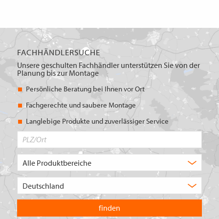
FACHHÄNDLERSUCHE
Unsere geschulten Fachhändler unterstützen Sie von der
Planung bis zur Montage
Persönliche Beratung bei Ihnen vor Ort
Fachgerechte und saubere Montage
Langlebige Produkte und zuverlässiger Service
PLZ/Ort
Produktbereich
Auswahl
Wählen
Sie
in
welchem
Land