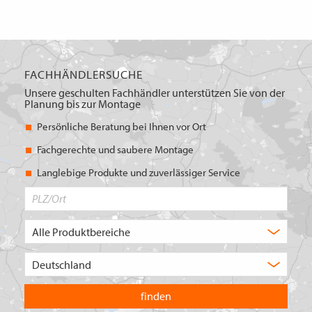
FACHHÄNDLERSUCHE
Unsere geschulten Fachhändler unterstützen Sie von der
Planung bis zur Montage
Persönliche Beratung bei Ihnen vor Ort
Fachgerechte und saubere Montage
Langlebige Produkte und zuverlässiger Service
PLZ/Ort
Produktbereich
Auswahl
Wählen
Sie
in
welchem
Land