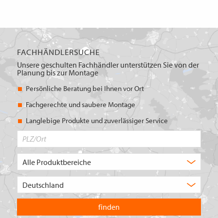
FACHHÄNDLERSUCHE
Unsere geschulten Fachhändler unterstützen Sie von der
Planung bis zur Montage
Persönliche Beratung bei Ihnen vor Ort
Fachgerechte und saubere Montage
Langlebige Produkte und zuverlässiger Service
PLZ/Ort
Produktbereich
Auswahl
Wählen
Sie
in
welchem
Land