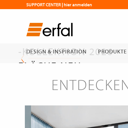
SUPPORT CENTER | hier anmelden
DIE NEUE
FLÄCHENVORHANG
-KOLLEKTION 2026
DESIGN & INSPIRATION
PRODUKTE
FLÄCHE NEU
GEDACHT
ENTDECKEN
Die neue Kollektion
erfal Magazin | Flächen mit Wirkung