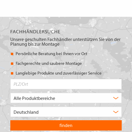
FACHHÄNDLERSUCHE
Unsere geschulten Fachhändler unterstützen Sie von der
Planung bis zur Montage
Persönliche Beratung bei Ihnen vor Ort
Fachgerechte und saubere Montage
Langlebige Produkte und zuverlässiger Service
PLZ/Ort
Produktbereich
Auswahl
Wählen
Sie
in
welchem
Land