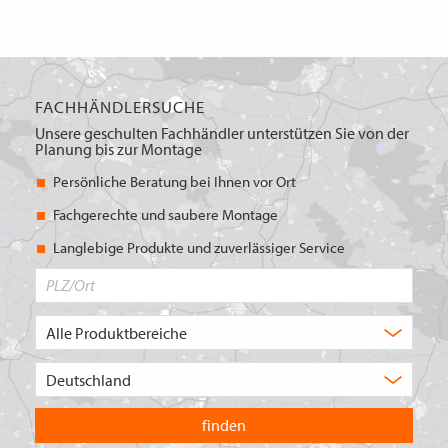
FACHHÄNDLERSUCHE
Unsere geschulten Fachhändler unterstützen Sie von der
Planung bis zur Montage
Persönliche Beratung bei Ihnen vor Ort
Fachgerechte und saubere Montage
Langlebige Produkte und zuverlässiger Service
PLZ/Ort
Produktbereich
Auswahl
Wählen
Sie
in
welchem
Land