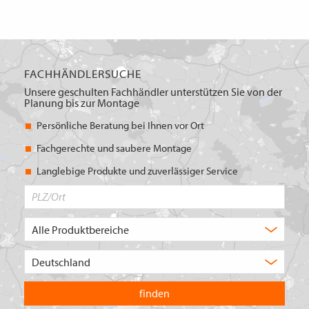
FACHHÄNDLERSUCHE
Unsere geschulten Fachhändler unterstützen Sie von der
Planung bis zur Montage
Persönliche Beratung bei Ihnen vor Ort
Fachgerechte und saubere Montage
Langlebige Produkte und zuverlässiger Service
PLZ/Ort
Produktbereich
Auswahl
Wählen
Sie
in
welchem
Land