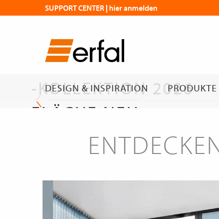
SUPPORT CENTER | hier anmelden
DIE NEUE
FLÄCHENVORHANG
-KOLLEKTION 2026
DESIGN & INSPIRATION
PRODUKTE
FLÄCHE NEU
GEDACHT
ENTDECKEN
Die neue Kollektion
erfal Magazin | Flächen mit Wirkung