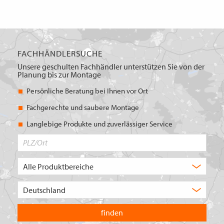
FACHHÄNDLERSUCHE
Unsere geschulten Fachhändler unterstützen Sie von der
Planung bis zur Montage
Persönliche Beratung bei Ihnen vor Ort
Fachgerechte und saubere Montage
Langlebige Produkte und zuverlässiger Service
PLZ/Ort
Produktbereich
Auswahl
Wählen
Sie
in
welchem
Land