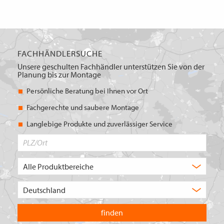
FACHHÄNDLERSUCHE
Unsere geschulten Fachhändler unterstützen Sie von der
Planung bis zur Montage
Persönliche Beratung bei Ihnen vor Ort
Fachgerechte und saubere Montage
Langlebige Produkte und zuverlässiger Service
PLZ/Ort
Produktbereich
Auswahl
Wählen
Sie
in
welchem
Land