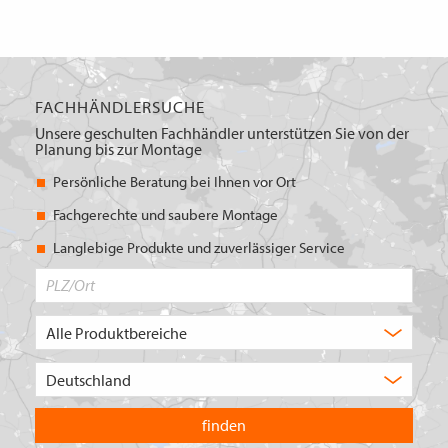
FACHHÄNDLERSUCHE
Unsere geschulten Fachhändler unterstützen Sie von der
Planung bis zur Montage
Persönliche Beratung bei Ihnen vor Ort
Fachgerechte und saubere Montage
Langlebige Produkte und zuverlässiger Service
PLZ/Ort
Produktbereich
Auswahl
Wählen
Sie
in
welchem
Land