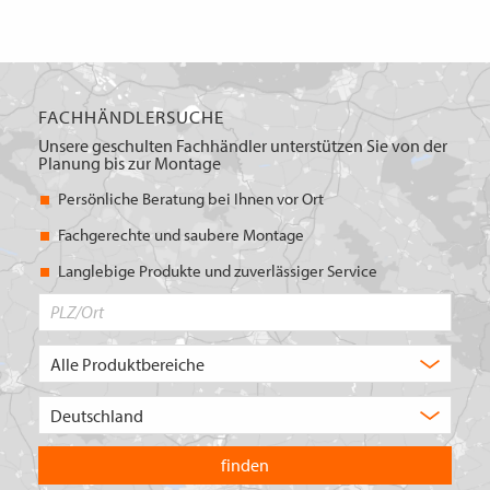
FACHHÄNDLERSUCHE
Unsere geschulten Fachhändler unterstützen Sie von der
Planung bis zur Montage
Persönliche Beratung bei Ihnen vor Ort
Fachgerechte und saubere Montage
Langlebige Produkte und zuverlässiger Service
PLZ/Ort
Produktbereich
Auswahl
Wählen
Sie
in
welchem
Land