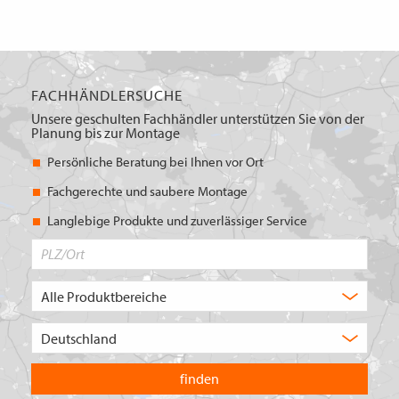
FACHHÄNDLERSUCHE
Unsere geschulten Fachhändler unterstützen Sie von der
Planung bis zur Montage
Persönliche Beratung bei Ihnen vor Ort
Fachgerechte und saubere Montage
Langlebige Produkte und zuverlässiger Service
PLZ/Ort
Produktbereich
Auswahl
Wählen
Sie
in
welchem
Land