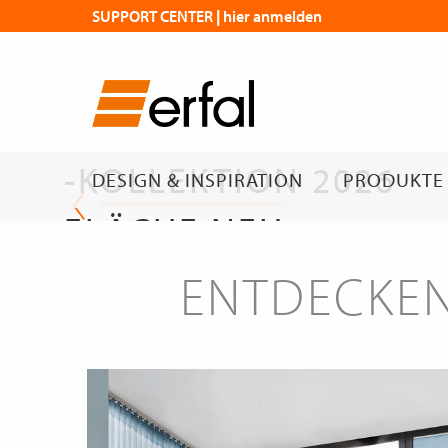
SUPPORT CENTER | hier anmelden
DIE NEUE
FLÄCHENVORHANG
-KOLLEKTION 2026
DESIGN & INSPIRATION
PRODUKTE
FLÄCHE NEU
GEDACHT
ENTDECKEN
Die neue Kollektion
erfal Magazin | Flächen mit Wirkung