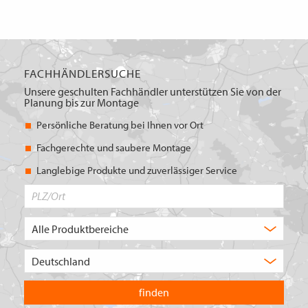
FACHHÄNDLERSUCHE
Unsere geschulten Fachhändler unterstützen Sie von der
Planung bis zur Montage
Persönliche Beratung bei Ihnen vor Ort
Fachgerechte und saubere Montage
Langlebige Produkte und zuverlässiger Service
PLZ/Ort
Produktbereich
Auswahl
Wählen
Sie
in
welchem
Land