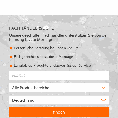
FACHHÄNDLERSUCHE
Unsere geschulten Fachhändler unterstützen Sie von der
Planung bis zur Montage
Persönliche Beratung bei Ihnen vor Ort
Fachgerechte und saubere Montage
Langlebige Produkte und zuverlässiger Service
PLZ/Ort
Produktbereich
Auswahl
Wählen
Sie
in
welchem
Land