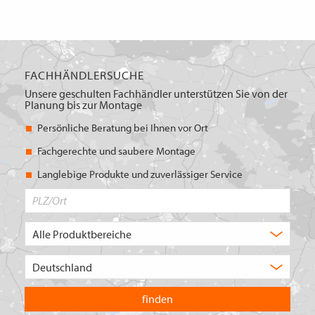
FACHHÄNDLERSUCHE
Unsere geschulten Fachhändler unterstützen Sie von der
Planung bis zur Montage
Persönliche Beratung bei Ihnen vor Ort
Fachgerechte und saubere Montage
Langlebige Produkte und zuverlässiger Service
PLZ/Ort
Produktbereich
Auswahl
Wählen
Sie
in
welchem
Land