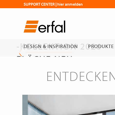
SUPPORT CENTER | hier anmelden
DIE NEUE
FLÄCHENVORHANG
-KOLLEKTION 2026
DESIGN & INSPIRATION
PRODUKTE
FLÄCHE NEU
GEDACHT
ENTDECKEN
Die neue Kollektion
erfal Magazin | Flächen mit Wirkung