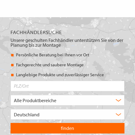
FACHHÄNDLERSUCHE
Unsere geschulten Fachhändler unterstützen Sie von der
Planung bis zur Montage
Persönliche Beratung bei Ihnen vor Ort
Fachgerechte und saubere Montage
Langlebige Produkte und zuverlässiger Service
PLZ/Ort
Produktbereich
Auswahl
Wählen
Sie
in
welchem
Land