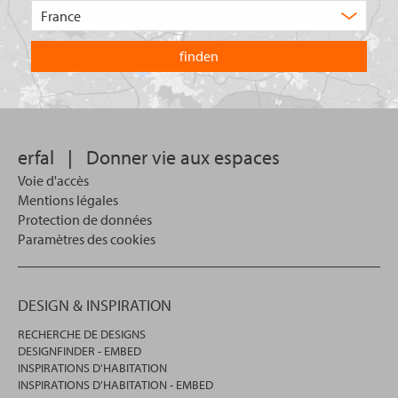
Choisissez
produit
le
recherchez-
pays
vous
dans
?
lequel
vous
souhaitez
effectuer
votre
erfal
|
Donner vie aux espaces
recherche.
Voie d'accès
Mentions légales
Protection de données
Paramètres des cookies
DESIGN & INSPIRATION
RECHERCHE DE DESIGNS
DESIGNFINDER - EMBED
INSPIRATIONS D'HABITATION
INSPIRATIONS D'HABITATION - EMBED