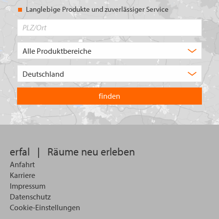
Langlebige Produkte und zuverlässiger Service
PLZ/Ort
Produktbereich
Auswahl
Wählen
Sie
in
welchem
Land
Sie
suchen
wollen
erfal
|
Räume neu erleben
Anfahrt
Karriere
Impressum
Datenschutz
Cookie-Einstellungen