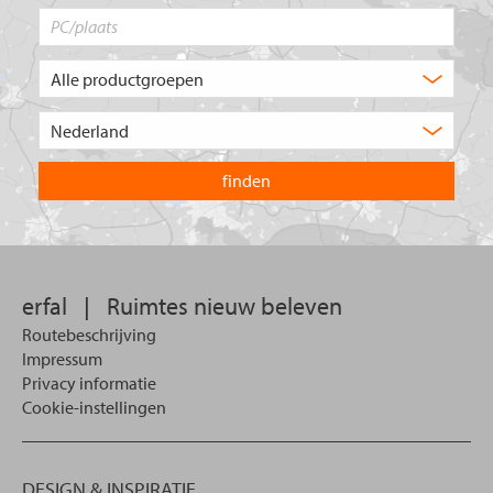
PC/plaats
Welk
type
product
Kies
zoekt
het
u?
land
waarin
u
wilt
zoeken.
erfal
|
Ruimtes nieuw beleven
Routebeschrijving
Impressum
Privacy informatie
Cookie-instellingen
DESIGN & INSPIRATIE