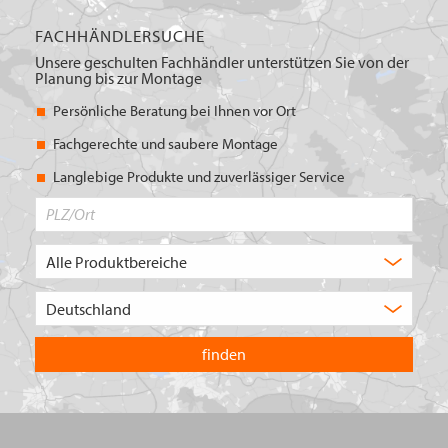
FACHHÄNDLERSUCHE
Unsere geschulten Fachhändler unterstützen Sie von der
Planung bis zur Montage
Persönliche Beratung bei Ihnen vor Ort
Fachgerechte und saubere Montage
Langlebige Produkte und zuverlässiger Service
PLZ/Ort
Produktbereich
Auswahl
Wählen
Sie
in
welchem
Land
Sie
suchen
wollen