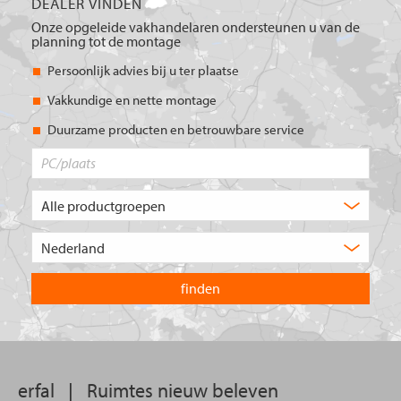
DEALER VINDEN
Onze opgeleide vakhandelaren ondersteunen u van de
planning tot de montage
Persoonlijk advies bij u ter plaatse
Vakkundige en nette montage
Duurzame producten en betrouwbare service
PC/plaats
Welk
type
product
Kies
zoekt
het
u?
land
waarin
u
wilt
zoeken.
erfal
|
Ruimtes nieuw beleven