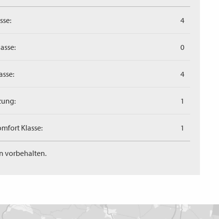
sse:
4
asse:
0
asse:
4
zung:
1
mfort Klasse:
1
n vorbehalten.