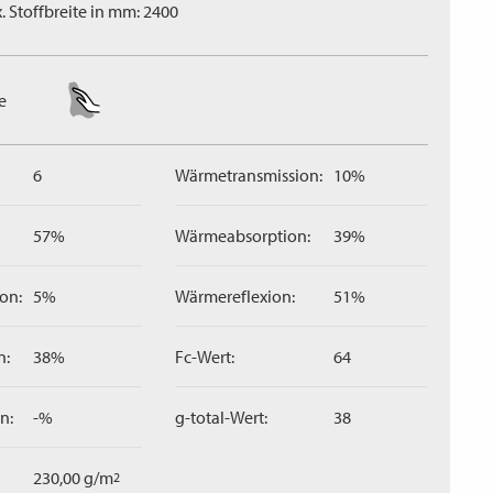
. Stoffbreite in mm: 2400
e
6
Wärmetransmission:
10%
57%
Wärmeabsorption:
39%
on:
5%
Wärmereflexion:
51%
n:
38%
Fc-Wert:
64
n:
-%
g-total-Wert:
38
230,00 g/m
2