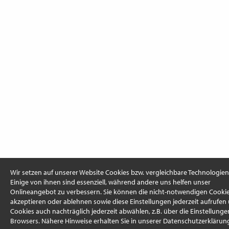
Wir setzen auf unserer Website Cookies bzw. vergleichbare Technologien 
Einige von ihnen sind essenziell, während andere uns helfen unser
Onlineangebot zu verbessern. Sie können die nicht-notwendigen Cooki
akzeptieren oder ablehnen sowie diese Einstellungen jederzeit aufrufen
Cookies auch nachträglich jederzeit abwählen, z.B. über die Einstellunge
Browsers. Nähere Hinweise erhalten Sie in unserer Datenschutzerklärun