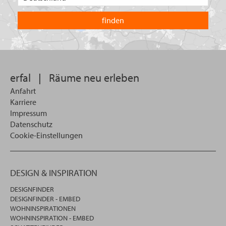
Sie
in
welchem
Land
Sie
suchen
wollen
erfal
|
Räume neu erleben
Anfahrt
Karriere
Impressum
Datenschutz
Cookie-Einstellungen
DESIGN & INSPIRATION
DESIGNFINDER
DESIGNFINDER - EMBED
WOHNINSPIRATIONEN
WOHNINSPIRATION - EMBED