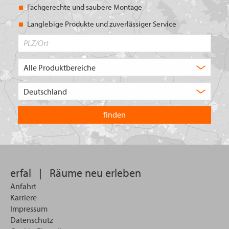
Fachgerechte und saubere Montage
Langlebige Produkte und zuverlässiger Service
PLZ/Ort
Produktbereich
Auswahl
Wählen
Sie
in
welchem
Land
Sie
suchen
wollen
erfal
|
Räume neu erleben
Anfahrt
Karriere
Impressum
Datenschutz