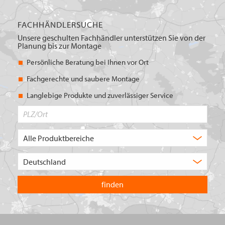
FACHHÄNDLERSUCHE
Unsere geschulten Fachhändler unterstützen Sie von der
Planung bis zur Montage
Persönliche Beratung bei Ihnen vor Ort
Fachgerechte und saubere Montage
Langlebige Produkte und zuverlässiger Service
PLZ/Ort
Produktbereich
Auswahl
Wählen
Sie
in
welchem
Land
Sie
suchen
wollen