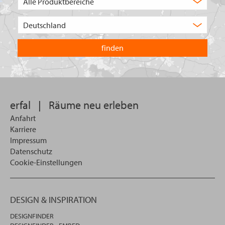
Auswahl
Wählen
Sie
in
welchem
Land
Sie
suchen
wollen
erfal
|
Räume neu erleben
Anfahrt
Karriere
Impressum
Datenschutz
Cookie-Einstellungen
DESIGN & INSPIRATION
DESIGNFINDER